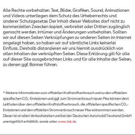
Alle Rechte vorbehalten. Text, Bilder, Grafiken, Sound, Animationen
und Videos unterliegen dem Schutz des Urheberrechts und
anderer Schutzgesetze. Der Inhalt dieser Websites darf nicht zu
kommerziellen Zwecken kopiert, verbreitet oder Dritten zugänglich
gemacht werden. Irrtümer und Änderungen vorbehalten. Sollten
wir auf diesen Seiten Verknüpfungen zu anderen Seiten im Internet
angelegt haben, so haben wir auf sämtliche Links keinerlei
Einfluss. Deshalb distanzieren wir uns hiermit ausdrücklich von
allen Inhalten der verknüpften Seiten. Diese Erklärung gilt für alle
auf dieser Site ausgebrachten Links und für alle Inhalte der Seiten,
zu denen ggf. Banner führen.
* Weitere Informationen zum offiziellen Kraftstoffverbrauch und zu den offiziellen
spezifischen CO₂-Emissionen und ggf. zum Stromverbrauch neuer Pkw können dem
Leitfaden über den offiziellen Kraftstoffverbrauch, die offiziellen spezifischen CO₂-
Emissionen und den offiziellen Stromverbrauch neuer Pkw entnommen werden.
Dieser ist an allen Verkaufsstellen und bei der Deutschen Automobil Treuhand GmbH
unentgeltlich erhältlich, sowie unter
www.dat.de
.