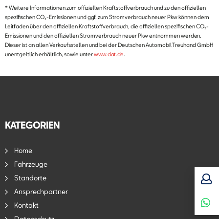
* Weitere Informationen zum offiziellen Kraftstoffverbrauch und zu den offiziellen
spezifischen CO₂-Emissionen und ggf. zum Stromverbrauch neuer Pkw können dem
Leitfaden über den offiziellen Kraftstoffverbrauch, die offiziellen spezifischen CO₂-
Emissionen und den offiziellen Stromverbrauch neuer Pkw entnommen werden.
Dieser ist an allen Verkaufsstellen und bei der Deutschen Automobil Treuhand GmbH
unentgeltlich erhältlich, sowie unter
www.dat.de
.
KATEGORIEN
Home
Fahrzeuge
Standorte
Ansprechpartner
Kontakt
Datenschutz