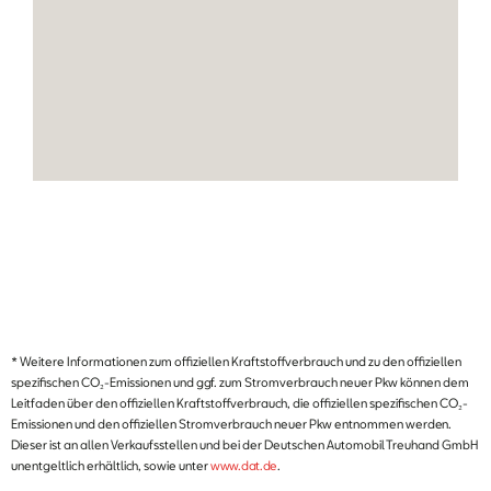
* Weitere Informationen zum offiziellen Kraftstoffverbrauch und zu den offiziellen
spezifischen CO₂-Emissionen und ggf. zum Stromverbrauch neuer Pkw können dem
Leitfaden über den offiziellen Kraftstoffverbrauch, die offiziellen spezifischen CO₂-
Emissionen und den offiziellen Stromverbrauch neuer Pkw entnommen werden.
Dieser ist an allen Verkaufsstellen und bei der Deutschen Automobil Treuhand GmbH
unentgeltlich erhältlich, sowie unter
www.dat.de
.