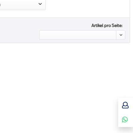
Blau
g
eckdose
Artikel pro Seite:
npaket
en 16 Zoll
tebeleuchtung
ystem MP3-fähig
piegelpaket
erairbag
gläser weiß
mputer
sistent (BAS)
Lock Schalter
las
ted Navigation
mmel anthrazit
oiler