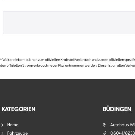
* Weitere Informationen zum offiziellen Kraftstoffverbrauch und zu den offiziellen spez
den offiziellen Stromverbrauch neuer Pkw entnommen werden. Dieser ist an allen Verkau
KATEGORIEN
BÜDINGEN
Home
Autohaus W
Fahrzeuge
06041/8233