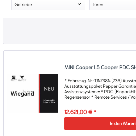
Getriebe
Türen
von
70000 Km
bis
70000 Km
von
2018
bis
Schaltgetriebe
2/3
MINI Cooper 1.5 Cooper PDC S
* Fahrzeug-Nr.: TJ47384 (736) Ausst
Ausstattungspaket Pepper Garantie 
Assistenzsysteme: * PDC (Einparkhil
Regensensor * Remote Services / Vorb
12.621,00 € *
In den
Waren