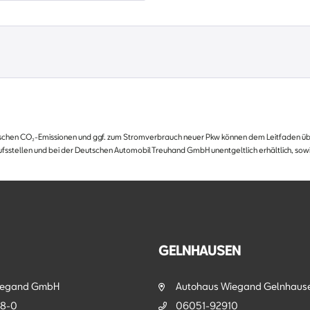
Drehza
E10 ge
Facelift
Fahrer
Freispr
Garant
Geträn
Gurtanl
ifischen CO₂-Emissionen und ggf. zum Stromverbrauch neuer Pkw können dem Leitfaden über
Gurtkr
fsstellen und bei der Deutschen Automobil Treuhand GmbH unentgeltlich erhältlich, sow
Hecksc
Heimle
intelli
Katalys
Klimaa
GELNHAUSEN
Kopfair
Kopfai
iegand GmbH
Autohaus Wiegand Gelnhaus
Lenkra
8-0
06051-92910
Leseleu