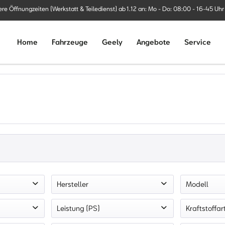
ere Öffnungzeiten (Werkstatt & Teiledienst) ab 1.12 an: Mo - Do: 08:00 - 16-45 Uhr
Home
Fahrzeuge
Geely
Angebote
Service
Hersteller
Modell
ug
MINI
Coope
Leistung (PS)
Kraftstoffar