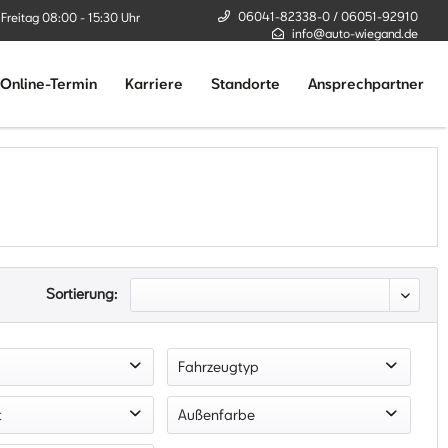
06041-82338-0 / 06051-92910
 Freitag 08:00 - 15:30 Uhr
info@auto-wiegand.de
Online-Termin
Karriere
Standorte
Ansprechpartner
Sortierung:
Fahrzeugtyp
r
SmallCar
t
Außenfarbe