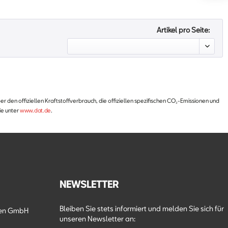
hlmesser
eignet
Artikel pro Seite:
airbag
echeinrichtung
ie
kehalter
egekontrolle
 den offiziellen Kraftstoffverbrauch, die offiziellen spezifischen CO₂-Emissionen und
aftbegrenzer
ie unter
www.dat.de
.
heibenwischer
uchtautomatik
genter Notruf
ator
utomatik
NEWSLETTER
bags hinten
rbagsystem
Bleiben Sie stets informiert und melden Sie sich für
en GmbH
dverstellung
unseren Newsletter an:
chte(n)