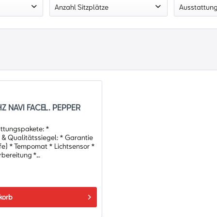
Benzin
Anzahl Sitzplätze
Ausstattun
2018
von
136 PS
bis
136 PS
4
12V St
Ablage
Alufelg
Ambien
Audios
Außens
Beifahr
HZ NAVI FACEL. PEPPER
Blinker
attungspakete: *
Bordco
& Qualitätssiegel: * Garantie
Bremsas
fe) * Tempomat * Lichtsensor *
ereitung *...
Center 
Colorg
Connec
Dachhi
korb
Dachsp